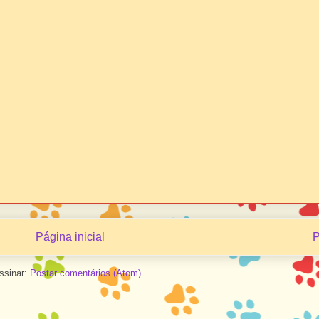
Página inicial
P
ssinar:
Postar comentários (Atom)