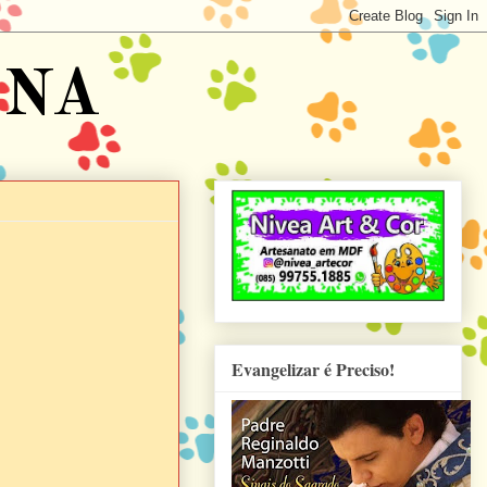
ENA
Evangelizar é Preciso!