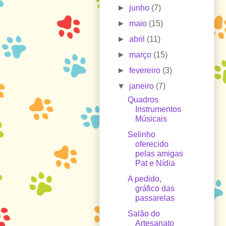
►
junho
(7)
►
maio
(15)
►
abril
(11)
►
março
(15)
►
fevereiro
(3)
▼
janeiro
(7)
Quadros
Instrumentos
Músicais
Selinho
oferecido
pelas amigas
Pat e Nídia
A pedido,
gráfico das
passarelas
Salão do
Artesanato